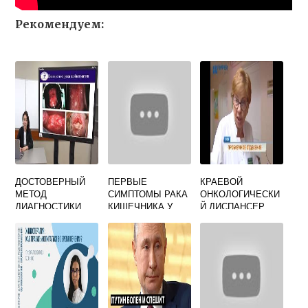
Рекомендуем:
ДОСТОВЕРНЫЙ
ПЕРВЫЕ
КРАЕВОЙ
МЕТОД
СИМПТОМЫ РАКА
ОНКОЛОГИЧЕСКИ
ДИАГНОСТИКИ
КИШЕЧНИКА У
Й ДИСПАНСЕР
РАКА ШЕЙКИ
ЖЕНЩИН
ПЕРМЬ
МАТКИ
ОФИЦИАЛЬНЫЙ
САЙТ