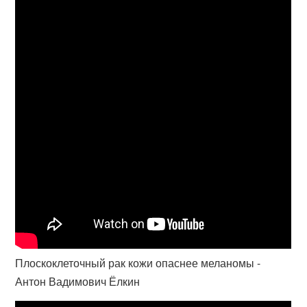
Плоскоклеточный рак кожи опаснее меланомы -
Антон Вадимович Ёлкин