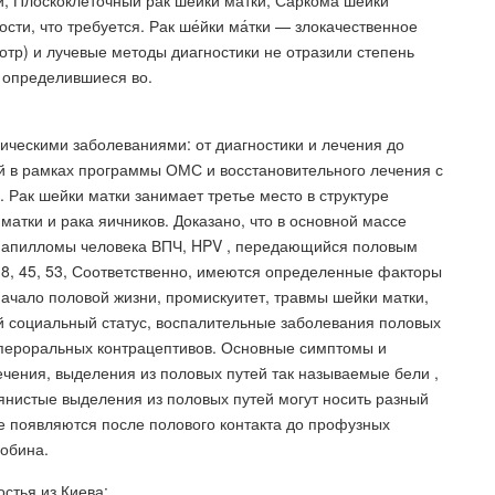
и, Плоскоклеточный рак шейки матки, Саркома шейки
ти, что требуется. Рак ше́йки ма́тки — злокачественное
тр) и лучевые методы диагностики не отразили степень
 определившиеся во.
ическими заболеваниями: от диагностики и лечения до
й в рамках программы ОМС и восстановительного лечения с
Рак шейки матки занимает третье место в структуре
атки и рака яичников. Доказано, что в основной массе
 папилломы человека ВПЧ, HPV , передающийся половым
18, 45, 53, Соответственно, имеются определенные факторы
 начало половой жизни, промискуитет, травмы шейки матки,
ий социальный статус, воспалительные заболевания половых
 пероральных контрацептивов. Основные симптомы и
чения, выделения из половых путей так называемые бели ,
янистые выделения из половых путей могут носить разный
е появляются после полового контакта до профузных
обина.
стья из Киева: