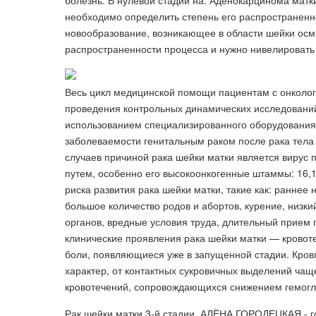
болезнь. В нулевой стадии на. Аденокарцинома матк
необходимо определить степень его распространеннос
новообразование, возникающее в области шейки осмо
распространенности процесса и нужно нивелировать
Весь цикл медицинской помощи пациентам с онколог
проведения контрольных динамических исследовани
использованием специализированного оборудования. 
заболеваемости генитальным раком после рака тела м
случаев причиной рака шейки матки является вирус
путем, особенно его высокоонкогенные штаммы: 16,
риска развития рака шейки матки, такие как: раннее
большое количество родов и абортов, курение, низк
органов, вредные условия труда, длительный прием
клинические проявления рака шейки матки — кровоте
боли, появляющиеся уже в запущенной стадии. Кров
характер, от контактных сукровичных выделений чащ
кровотечений, сопровождающихся снижением гемогл
Рак шейки матки 3-й стадии. АЛЁНА ГОРОДЕЦКАЯ - го