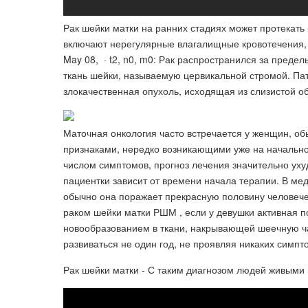
Рак шейки матки на ранних стадиях может протекат
включают нерегулярные влагалищные кровотечения, 
May 08, · t2, n0, m0: Рак распространился за пред
ткань шейки, называемую цервикальной стромой. Пат
злокачественная опухоль, исходящая из слизистой об
Маточная онкология часто встречается у женщин, об
признаками, нередко возникающими уже на начально
числом симптомов, прогноз лечения значительно уху
пациентки зависит от времени начала терапии. В м
обычно она поражает прекрасную половину человече
раком шейки матки РШМ , если у девушки активная п
новообразованием в ткани, накрывающей шеечную ча
развиваться не один год, не проявляя никаких симпт
Рак шейки матки - С таким диагнозом людей живыми 