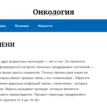
Онкология
ика
Лечение
Новости
ПЕНИ
двух возрастных категорий — лет и лет. Он является
 формируется на фоне типичных предраковых состояний —
м выше шансы пациентки. Точных причин рака наука не
торые имеют прямую связь с его появлением:. Обратите
яние вирусных инфекций герпес, папилломы , которые
чке. Вирусы вызывают мутации, которые являются
кового перерождения. Процесс перехода предракового
т длиться от 2 до 14 лет.