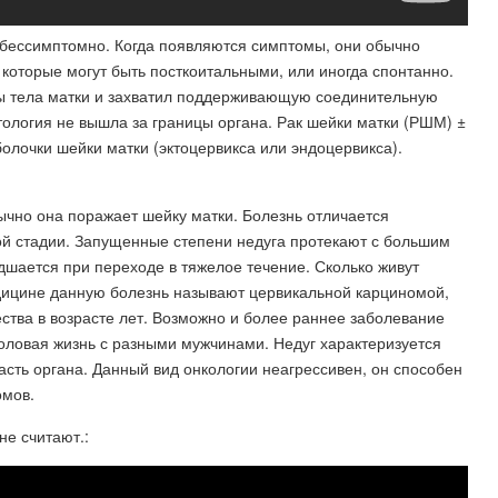
ь бессимптомно. Когда появляются симптомы, они обычно
которые могут быть посткоитальными, или иногда спонтанно.
елы тела матки и захватил поддерживающую соединительную
ология не вышла за границы органа. Рак шейки матки (РШМ) ±
олочки шейки матки (эктоцервикса или эндоцервикса).
ычно она поражает шейку матки. Болезнь отличается
й стадии. Запущенные степени недуга протекают с большим
дшается при переходе в тяжелое течение. Сколько живут
едицине данную болезнь называют цервикальной карциномой,
ства в возрасте лет. Возможно и более раннее заболевание
оловая жизнь с разными мужчинами. Недуг характеризуется
сть органа. Данный вид онкологии неагрессивен, он способен
омов.
не считают.: