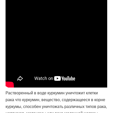
Растворенный в воде куркумин уничтожит клетки
рака что куркумин, вещество, содержащееся в корне
куркумы, способен уничтожать различных типов рака,