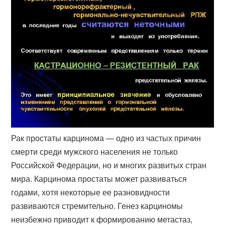
Рак простаты карцинома — одно из частых причин
смерти среди мужского населения не только
Российской Федерации, но и многих развитых стран
мира. Карцинома простаты может развиваться
годами, хотя некоторые ее разновидности
развиваются стремительно. Генез карциномы
неизбежно приводит к формированию метастаз,