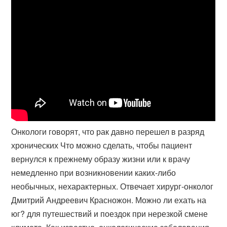
Онкологи говорят, что рак давно перешел в разряд
хронических Что можно сделать, чтобы пациент
вернулся к прежнему образу жизни или к врачу
немедленно при возникновении каких-либо
необычных, нехарактерных. Отвечает хирург-онколог
Дмитрий Андреевич Красножон. Можно ли ехать на
юг? для путешествий и поездок при нерезкой смене