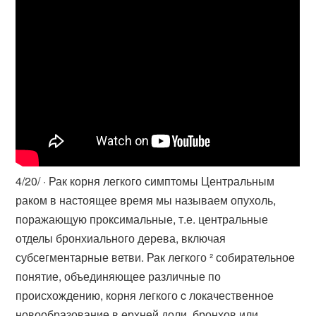
4/20/ · Рак корня легкого симптомы Центральным
раком в настоящее время мы называем опухоль,
поражающую проксимальные, т.е. центральные
отделы бронхиального дерева, включая
субсегментарные ветви. Рак легкого ² собирательное
понятие, объединяющее различные по
происхождению, корня легкого c локачественное
новообразование в ерхней доли, бронхов или