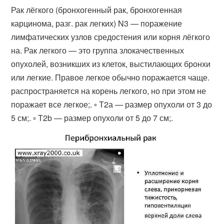
Рак лёгкого (бронхогенный рак, бронхогенная
карцинома, разг. рак легких) N3 — поражение
лимфатических узлов средостения или корня лёгкого
на. Рак легкого — это группа злокачественных
опухолей, возникших из клеток, выстилающих бронхи
или легкие. Правое легкое обычно поражается чаще.
распространяется на корень легкого, но при этом не
поражает все легкое;. ▫ Т2а — размер опухоли от 3 до
5 см;. ▫ Т2b — размер опухоли от 5 до 7 см;.