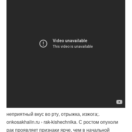
неприятный вкус во рту, отрыжка, изжога;.
onkosakhalin.ru › rak-kishechnika. С ростом опухоли
рак проявляет признаки ярче, чем в начальной