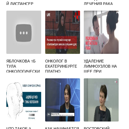
Й ДИСПАНСЕР
ЛЕЧЕНИЯ РАКА
ЯБЛОЧКОВА 1Б
ОНКОЛОГ В
УДАЛЕНИЕ
ТУЛА
ЕКАТЕРИНБУРГЕ
ЛИМФОУЗЛОВ НА
ОНКОЛОГИЧЕСКИ
ПЛАТНО
ШЕЕ ПРИ
Й
ОНКОЛОГИИ
ОТЗЫВЫ
ЧТО ТАКОЕ 3
КАК НАЧИНАЕТСЯ
РОСТОВСКИЙ