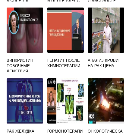
ЛЮБЕРЦЫ
Й ЦЕНТР АДРЕС
Й ДИСПАНСЕР
ЭЛЕКТРОННАЯ
ЗАПИСЬ К
МАММОЛОГУ
ВИНКРИСТИН
ГЕПАТИТ ПОСЛЕ
АНАЛИЗ КРОВИ
ПОБОЧНЫЕ
ХИМИОТЕРАПИИ
НА РАК ЦЕНА
ДЕЙСТВИЯ
ПОСЛЕ
ХИМИОТЕРАПИИ
У ДЕТЕЙ
РАК ЖЕЛУДКА
ГОРМОНОТЕРАПИ
ОНКОЛОГИЧЕСКА