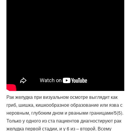
Рак желудка при визуальном осмотре выглядит как
гриб, шишка, кишкообразное образование или язва с
неровным, глубоким дном и рваными границами/5(5).
Только у одного из ста пациентов диагностируют рак
желудка первой стадии, и у 6 из – второй. Всему