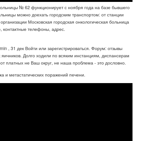
больницы № 62 функционирует с ноября года на базе бывшего
ольницы можно доехать городским транспортом: от станции
я организации Московская городская онкологическая больница
, контактные телефоны, адрес.
min , 31 дек Войти или зарегистрироваться. Форум: отзывы
к яичников. Долго ходили по всяким инстанциям, диспансерам
и от платных не Ваш округ, не наша проблема - это дословно.
ака и метастатических поражений печени.