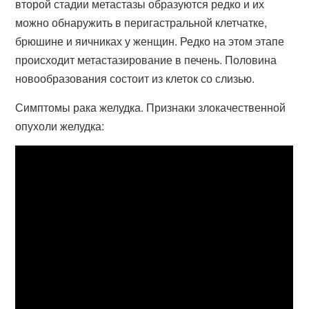
второй стадии метастазы образуются редко и их
можно обнаружить в перигастральной клетчатке,
брюшине и яичниках у женщин. Редко на этом этапе
происходит метастазирование в печень. Половина
новообразования состоит из клеток со слизью.
Симптомы рака желудка. Признаки злокачественной
опухоли желудка: