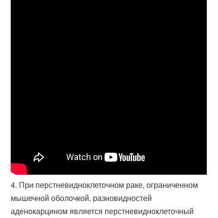
4. При перстневидноклеточном раке, ограниченном
мышечной оболочкой. разновидностей
аденокарцином является перстневидноклеточный