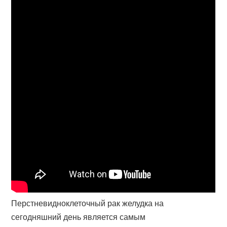
Перстневидноклеточный рак желудка на
сегодняшний день является самым