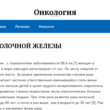
Онкология
ика
Лечение
Новости
МОЛОЧНОЙ ЖЕЛЕЗЫ
н , с показателями заболеваемости 99,4 на [1] женщин в
, в мире ежегодно регистрируют от тыс. По числу смертей от
ое место. За резкое увеличение количества случаев рака
считают частично ответственным изменившийся стиль жизни
стало меньше детей и сроки грудного вскармливания сократились
развитых странах возрастание числа онкологических больных
пожилыми людьми. При этом риск развития рака молочной
о 65 лет, и почти в раз выше, чем в возрасте до 30 лет [5]. Рак
х и изучаемых форм рака.