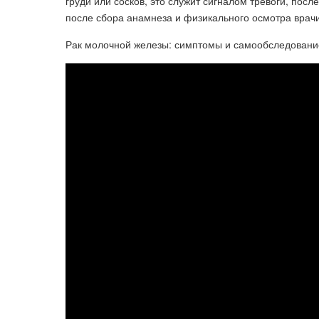
груди или сосков, это служит сигналом тревоги, посл
после сбора анамнеза и физикального осмотра врачи
Рак молочной железы: симптомы и самообследовани