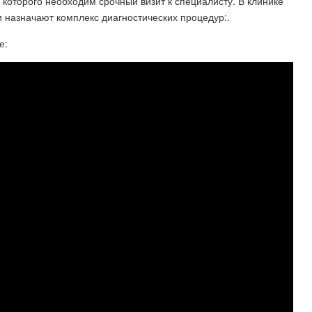
е которого необходим срочный визит к специалисту. В клинике
 назначают комплекс диагностических процедур:.
е: