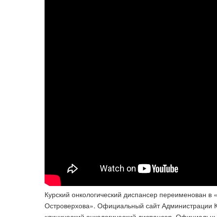
Курский онкологический диспансер переименован в «
Островерхова». Официальный сайт Администрации Ку
клинический онкологический диспансер. Официальны