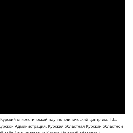
Курский онкологический научно-клинический центр им. Г.Е.
рской Администрация, Курская областная Курский областной
й сайт Администрации Курской Курский областной