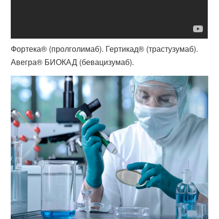
Фортека® (пролголимаб). Гертикад® (трастузумаб).
Авегра® БИОКАД (бевацизумаб).