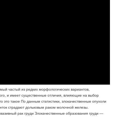
амый частый из редких морфологических вариантов,
ового, и имеет существенные отличия, влияющие на выбор
то это такое По данным статистики, злокачественные опухоли
нток страдают дольковым раком молочной железы.
нвазивный рак груди Злокачественные образования груди —