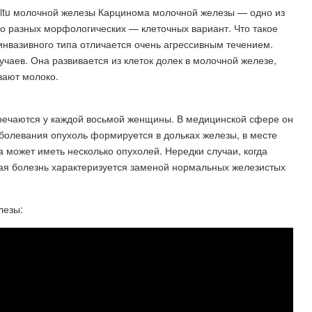
 situ молочной железы Карцинома молочной железы — одно из
ло разных морфологических — клеточных вариант. Что такое
нвазивного типа отличается очень агрессивным течением.
учаев. Она развивается из клеток долек в молочной железе,
вают молоко.
тречаются у каждой восьмой женщины. В медицинской сфере он
болевания опухоль формируется в дольках железы, в месте
 может иметь несколько опухолей. Нередки случаи, когда
ная болезнь характеризуется заменой нормальных железистых
лезы: