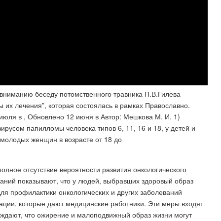
 вниманию беседу потомственного травника П.В.Гилева
 их лечения”, которая состоялась в рамках Православно.
июля в , Обновлено 12 июня в Автор: Мешкова М. И. 1)
русом папилломы человека типов 6, 11, 16 и 18, у детей и
у молодых женщин в возрасте от 18 до
полное отсутствие вероятности развития онкологического
ваний показывают, что у людей, выбравших здоровый образ
Для профилактики онкологических и других заболеваний
ции, которые дают медицинские работники. Эти меры входят
рждают, что ожирение и малоподвижный образ жизни могут