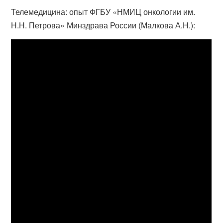
Телемедицина: опыт ФГБУ «НМИЦ онкологии им.
Н.Н. Петрова» Минздрава России (Малкова А.Н.):