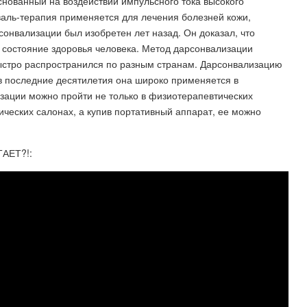
нованный на воздействии импульсного тока высокого
валь-терапия применяется для лечения болезней кожи,
сонвализации был изобретен лет назад. Он доказал, что
а состояние здоровья человека. Метод дарсонвализации
быстро распространился по разным странам. Дарсонвализацию
в последние десятилетия она широко применяется в
зации можно пройти не только в физиотерапевтических
ических салонах, а купив портативный аппарат, ее можно
АЕТ?!: