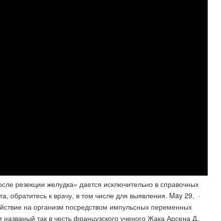
осле резекции желудка» дается исключительно в справочных
а, обратитесь к врачу, в том числе для выявления. May 29, ·
ействие на организм посредством импульсных переменных
и названый так в честь французского ученого Жака Арсена Д.