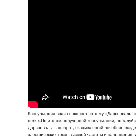
Консультация врача онколога на тему «Дарсонваль п
целях.По итогам полученной консультации, пожалуйст
Дарсонваль – аппарат, оказывающий лечебное возд
электрических токов высокой частоты и напряжения, 