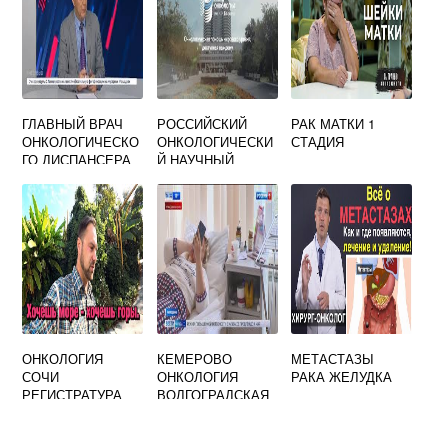
ГЛАВНЫЙ ВРАЧ
РОССИЙСКИЙ
РАК МАТКИ 1
ОНКОЛОГИЧЕСКО
ОНКОЛОГИЧЕСКИ
СТАДИЯ
ГО ДИСПАНСЕРА
Й НАУЧНЫЙ
ЦЕНТР ИМ Н Н
БЛОХИНА РАМН
ОНКОЛОГИЯ
КЕМЕРОВО
МЕТАСТАЗЫ
СОЧИ
ОНКОЛОГИЯ
РАКА ЖЕЛУДКА
РЕГИСТРАТУРА
ВОЛГОГРАДСКАЯ
ТЕЛЕФОН СОЧИ
35
ОФИЦИАЛЬНЫЙ