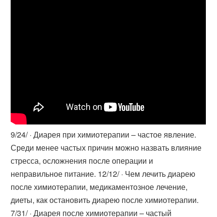
9/24/ · Диарея при химиотерапии – частое явление.
Среди менее частых причин можно назвать влияние
стресса, осложнения после операции и
неправильное питание. 12/12/ · Чем лечить диарею
после химиотерапии, медикаментозное лечение,
диеты, как остановить диарею после химиотерапии.
7/31/ · Диарея после химиотерапии – частый