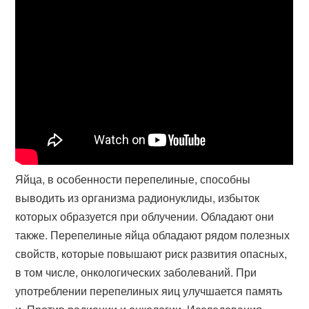
Яйца, в особенности перепелиные, способны
выводить из организма радионуклиды, избыток
которых образуется при облучении. Обладают они
также. Перепелиные яйца обладают рядом полезных
свойств, которые повышают риск развития опасных,
в том числе, онкологических заболеваний. При
употреблении перепелиных яиц улучшается память