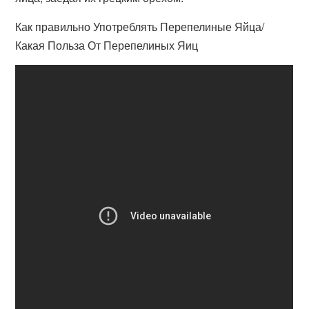
Как правильно Употреблять Перепелиные Яйца/
Какая Польза От Перепелиных Яиц