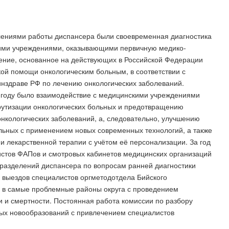
влениями работы диспансера были своевременная диагностика
кими учреждениями, оказывающими первичную медико-
ение, основанное на действующих в Российской Федерации
ой помощи онкологическим больным, в соответствии с
нздраве РФ по лечению онкологических заболеваний.
 году было взаимодействие с медицинскими учреждениями
рутизации онкологических больных и предотвращению
нкологических заболеваний, а, следовательно, улучшению
ольных с применением новых современных технологий, а также
 лекарственной терапии с учётом её персонализации. За год
стов ФАПов и смотровых кабинетов медицинских организаций
дразделений диспансера по вопросам ранней диагностики
 выездов специалистов оргметодотдела Бийского
 в самые проблемные районы округа с проведением
и смертности. Постоянная работа комиссии по разбору
ных новообразований с привлечением специалистов