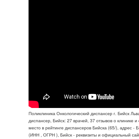
Поликлиника Онкологический диспансер г. Бийск Льва Т
диспансер, Бийск: 27 врачей, 37 отзывов о клинике и
место в рейтинге диспансеров Бийска (65/), адрес - 
(ИНН , ОГРН ), Бийск - реквизиты и официальный сай