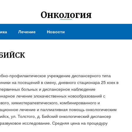
Онкология
ика
Лечение
Новости
 БИЙСК
ебно-профилактическое учреждение диспансерного типа
иники на посещений в смену, дневного стационара 25 коек в
 первичных больных и диспансерное наблюдение
онарное лечение злокачественных новообразований с
евого, химиотерапевтического, комбинированного и
тационное лечение и паллиативная помощь онкологическим
йск, ул. Толстого, д. Бийский онкологический диспансер
ьтразвуковое исследование. Средняя цена на процедуру