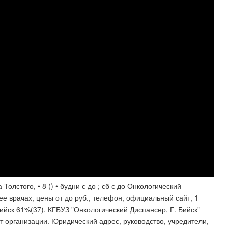
олстого, • 8 () • будни с до ; сб с до Онкологический
 ее врачах, цены от до руб., телефон, официальный сайт, 1
Бийск 61%(37). КГБУЗ "Онкологический Диспансер, Г. Бийск"
т организации. Юридический адрес, руководство, учредители,