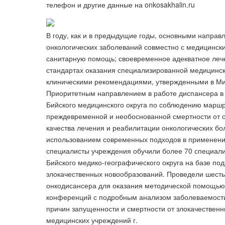
телефон и другие данные на onkosakhalin.ru
В году, как и в предыдущие годы, основными напра
онкологических заболеваний совместно с медицинс
санитарную помощь; своевременное адекватное леч
стандартах оказания специализированной медицинск
клиническими рекомендациями, утвержденными в Ми
Приоритетным направлением в работе диспансера в
Бийского медицинского округа по соблюдению марш
преждевременной и необоснованной смертности от о
качества лечения и реабилитации онкологических б
использованием современных подходов в применении
специалисты учреждения обучили более 70 специали
Бийского медико-географического округа на базе по
злокачественных новообразований. Проведели шесть
онкодисансера для оказания методической помощью
конференций с подробным анализом заболеваемости 
причин запущенности и смертности от злокачествен
медицинских учреждений г.