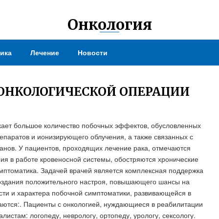
Онкология
ика
Лечение
Новости
ОНКОЛОГИЧЕСКОЙ ОПЕРАЦИИ
кает большое количество побочных эффектов, обусловленных
епаратов и ионизирующего облучения, а также связанных с
нов. У пациентов, проходящих лечение рака, отмечаются
ия в работе кровеносной системы, обостряются хронические
мптоматика. Задачей врачей является комплексная поддержка
 создания положительного настроя, повышающего шансы на
сти и характера побочной симптоматики, развивающейся в
чаются:. Пациенты с онкологией, нуждающиеся в реабилитации
истам: логопеду, неврологу, ортопеду, урологу, сексологу.