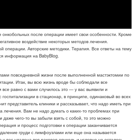
е онкобольных после операции имеет свои особенности. Кроме
егативное воздействие некоторых методов лечения.
й операции. Авторские методики. Терапия. Все ответы на тему
Вся информация на BabyBlog.
вилами повседневной жизни после выполненной мастэктомии по
тации. Итак, вы всю жизнь вроде бы соблюдали все
все равно с вами случилось это — у вас выявили и
 госпитализации в стационар, в принципе, одинаковый во всех
ит представитель клиники и рассказывает, что надо иметь при
да лечения. Вам не надо думать о каких-то проблемах при
и даже чего-то вы забыли взять с собой, то это можно
перация и процесс подготовки к операции заканчивается
удаление груди с лимфоузлами или еще она называется
 у вас удалена вся раковая опухоль и условно не осталось