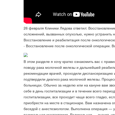
26 февраля Клиники Лядова ответил: Восстановлени
осложнений, вызванных опухолью, нужно устранить н
Восстановление и реабилитация после онкологическо
- Восстановление после онкологической операции. 
В этом разделе я хочу кратко ознакомить вас с пра
поводу рака молочной железы и дальнейшей реабили
рекомендации врачей, проходили диспансеризацию и 
подтвердили диагноз рака молочной железы. Процесс
больницах. Обычно за неделю или на кануне вам звон
себе в день госпитализации и в течении всего перио
госпитализации, все проходит чаще всего гладко, есл
приобрести на месте в стационаре. Вам назначена о
беседой с анестезиологом. Выполнена операция — 
радикальная мастэктомия. Радикальная — значит, что