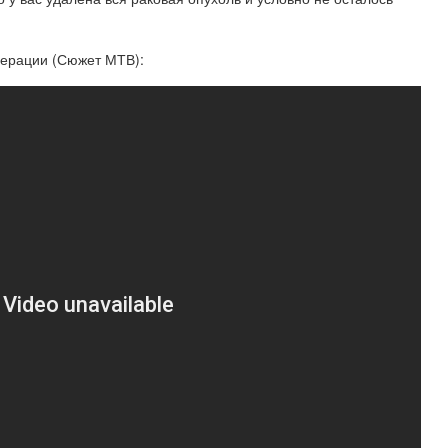
перации (Сюжет МТВ):