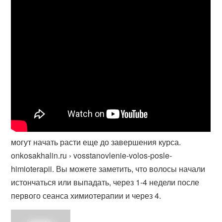
могут начать расти еще до завершения курса.
onkosakhalin.ru › vosstanovlenie-volos-posle-
himioterapii. Вы можете заметить, что волосы начали
истончаться или выпадать, через 1-​4 недели после
первого сеанса химиотерапии и через 4.