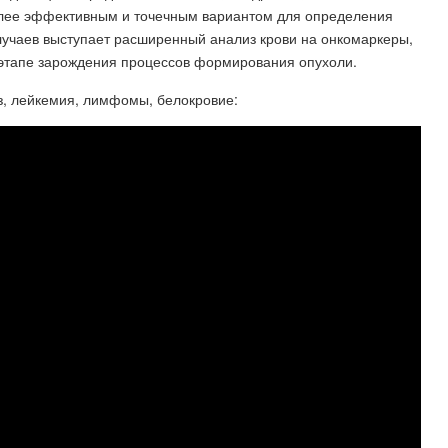
олее эффективным и точечным вариантом для определения
учаев выступает расширенный анализ крови на онкомаркеры,
 этапе зарождения процессов формирования опухоли.
оз, лейкемия, лимфомы, белокровие: