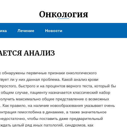
Онкология
ика
Лечение
Новости
АЕТСЯ АНАЛИЗ
х обнаружены первичные признаки онкологического
твует ли у них данная проблема. Какой анализ крови
ростого, быстрого и на процентов верного теста, который бы
 В общем случае, пациенту назначается классический набор
получить максимально общее представление о возможных
. Как правило, на наличие новообразования указывает очень
ентрация гемоглобина в динамике, а также значительное
едостаточно, чтобы поставить даже предварительный
ождать целый ряд иных патологий, синдромов, как