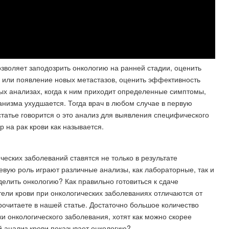
озволяет заподозрить онкологию на ранней стадии, оценить
 или появление новых метастазов, оценить эффективность
х анализах, когда к ним приходит определенные симптомы,
анизма ухудшается. Тогда врач в любом случае в первую
статье говорится о это анализ для выявления специфического
 на рак крови как называется.
еских заболеваний ставятся не только в результате
евую роль играют различные анализы, как лабораторные, так и
елить онкологию? Как правильно готовиться к сдаче
ели крови при онкологических заболеваниях отличаются от
очитаете в нашей статье. Достаточно большое количество
и онкологического заболевания, хотят как можно скорее
ой анализ крови показывает онкологию?