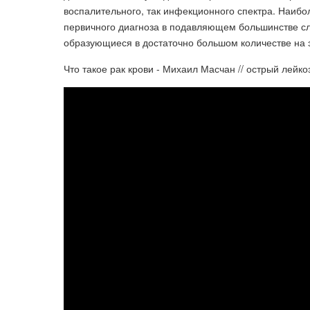
воспалительного, так инфекционного спектра. Наиб
первичного диагноза в подавляющем большинстве сл
образующиеся в достаточно большом количестве на
Что такое рак крови - Михаил Масчан // острый лейк