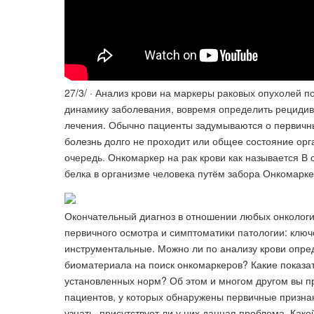
27/3/ · Анализ крови на маркеры раковых опухолей п
динамику заболевания, вовремя определить рецидив
лечения. Обычно пациенты задумываются о первичны
болезнь долго не проходит или общее состояние орг
очередь. Онкомаркер на рак крови как называется В 
белка в организме человека путём забора Онкомаркер
Окончательный диагноз в отношении любых онкологич
первичного осмотра и симптоматики патологии: ключ
инструментальные. Можно ли по анализу крови опред
биоматериала на поиск онкомаркеров? Какие показат
установленных норм? Об этом и многом другом вы пр
пациентов, у которых обнаружены первичные признак
узнать, присутствует ли у них данная проблема. Как