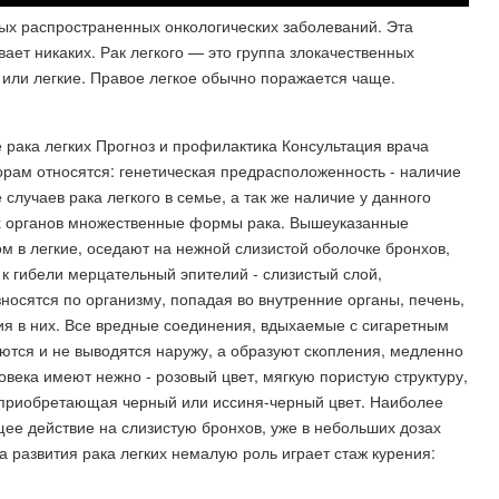
мых распространенных онкологических заболеваний. Эта
ает никаких. Рак легкого — это группа злокачественных
 или легкие. Правое легкое обычно поражается чаще.
рака легких Прогноз и профилактика Консультация врача
рам относятся: генетическая предрасположенность - наличие
 случаев рака легкого в семье, а так же наличие у данного
их органов множественные формы рака. Вышеуказанные
 в легкие, оседают на нежной слизистой оболочке бронхов,
 к гибели мерцательный эпителий - слизистый слой,
носятся по организму, попадая во внутренние органы, печень,
ия в них. Все вредные соединения, вдыхаемые с сигаретным
аются и не выводятся наружу, а образуют скопления, медленно
овека имеют нежно - розовый цвет, мягкую пористую структуру,
ь, приобретающая черный или иссиня-черный цвет. Наиболее
ее действие на слизистую бронхов, уже в небольших дозах
 развития рака легких немалую роль играет стаж курения: