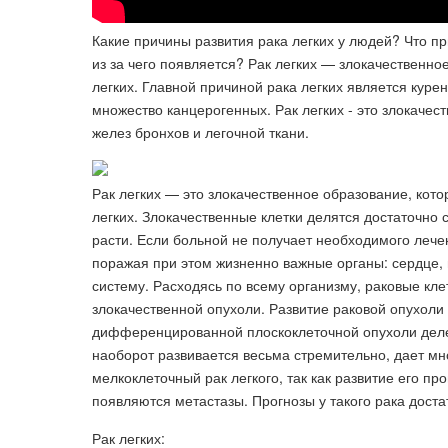
Какие причины развития рака легких у людей? Что п
из за чего появляется? Рак легких — злокачественн
легких. Главной причиной рака легких является курен
множество канцерогенных. Рак легких - это злокачес
желез бронхов и легочной ткани.
Рак легких — это злокачественное образование, кото
легких. Злокачественные клетки делятся достаточно 
расти. Если больной не получает необходимого лече
поражая при этом жизненно важные органы: сердце, 
систему. Расходясь по всему организму, раковые кл
злокачественной опухоли. Развитие раковой опухоли 
дифференцированной плоскоклеточной опухоли дел
наоборот развивается весьма стремительно, дает м
мелкоклеточный рак легкого, так как развитие его п
появляются метастазы. Прогнозы у такого рака доста
Рак легких: