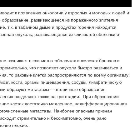
риводит к появлению онкологии у взрослых и молодых людей и
ое образование, развивающееся из пораженного эпителия
ие, т.к. в табачном дыме и продуктах горения находится
твенная опухоль, развивающаяся из слизистой оболочки и
рое возникает в слизистых оболочках и железах бронхов и
стремительно, что позволяет опухоли быстро развиваться и
ния, то раковые клетки распространяются по всему организму,
мозг, кости, органы пищеварения, сосуды, лимфатическую
етки образуют метастазы — вторичные образования
легких разделяют также на три стадии:. При образовании
ение клеток достаточно медленное, недифференцированная
ногочисленные метастазы. Наиболее опасным признан
роисходит стремительно и бессимптомно, очень рано
точно плохие.