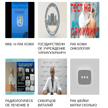
СКОГО РАЙОНА
ОНКОЛОГ
ШАУМЯНА 51
ОДИНЦОВО
МКБ 10 РАК КОЖИ
ГОСУДАРСТВЕНН
РАК КОЖИ
ОЕ УЧРЕЖДЕНИЕ
ОНКОЛОГИЯ
ЗДРАВООХРАНЕН
ИЯ ОБЛАСТНОЙ
КЛИНИЧЕСКИЙ
ОНКОЛОГИЧЕСКИ
Й ДИСПАНСЕР
РАДИОЛОГИЧЕСК
СКВОРЦОВ
РАК ШЕЙКИ
ОЕ ЛЕЧЕНИЕ В
ВИТАЛИЙ
МАТКИ СКОЛЬКО