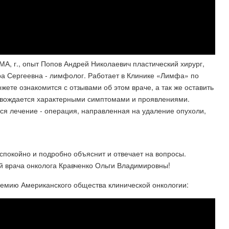
МА, г., опыт Попов Андрей Николаевич пластический хирург,
ра Сергеевна - лимфолог. Работает в Клинике «Лимфа» по
ожете ознакомится с отзывами об этом враче, а так же оставить
провождается характерными симптомами и проявлениями.
тся лечение - операция, направленная на удаление опухоли,
 спокойно и подробно объяснит и отвечает на вопросы.
й врача онколога Кравченко Ольги Владимировны!
ремию Американского общества клинической онкологии: