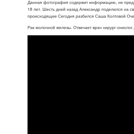
Данная фотография содержит информацию, не предн
18 лет. Шесть дней назад Александр поделился на с
происходящее Сегодня разбился Саша Колтовой Очень
Рак молочной железы. Отвечает врач хирург-онколог