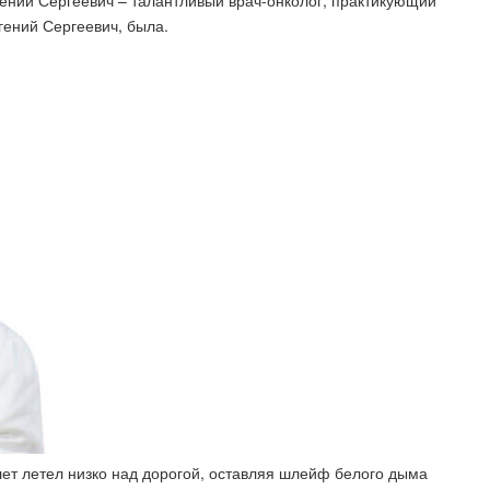
ений Сергеевич – талантливый врач-онколог, практикующий
гений Сергеевич, была​.
ет летел низко над дорогой, оставляя шлейф белого дыма