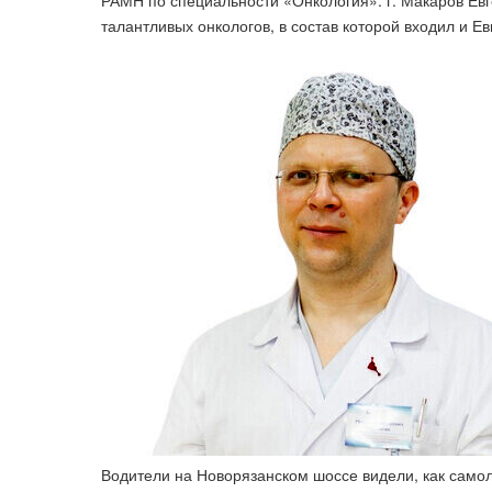
РАМН по специальности «Онкология». г. Макаров Евг
талантливых онкологов, в состав которой входил и Ев
Водители на Новорязанском шоссе видели, как самол