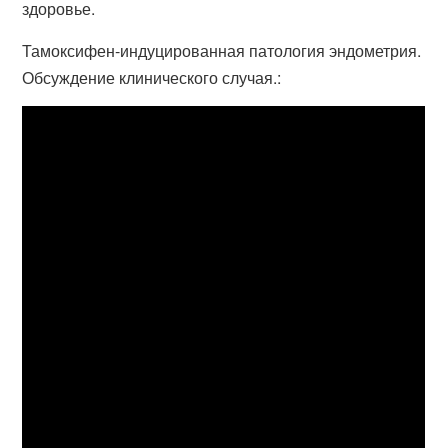
здоровье.
Тамоксифен-индуцированная патология эндометрия.
Обсуждение клинического случая.: