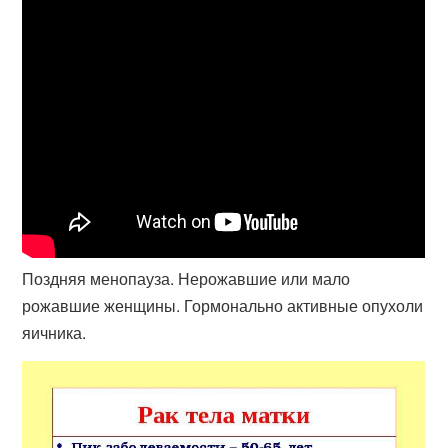
Поздняя менопауза. Нерожавшие или мало
рожавшие женщины. Гормонально активные опухоли
яичника.