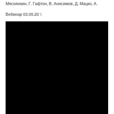
Мяснянкин, Г. Гафтон, В. Анисимов, Д. Мацко, А.
Вебинар 03.05.20 \: