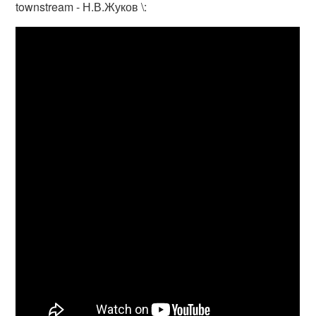
townstream - Н.В.Жуков \: