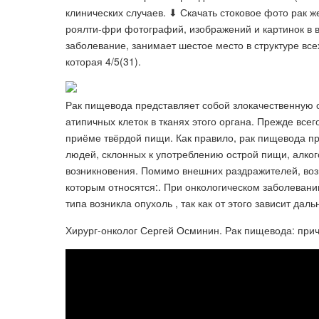
клинических случаев. ⬇ Скачать стоковое фото рак
роялти-фри фотографий, изображений и картинок в 
заболевание, занимает шестое место в структуре вс
которая 4/5(31).
Рак пищевода представляет собой злокачественную о
атипичных клеток в тканях этого органа. Прежде вс
приёме твёрдой пищи. Как правило, рак пищевода п
людей, склонных к употреблению острой пищи, алког
возникновения. Помимо внешних раздражителей, возн
которым относятся:. При онкологическом заболевании
типа возникла опухоль , так как от этого зависит да
Хирург-онколог Сергей Осминин. Рак пищевода: прич