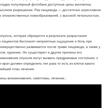
 желудка популярный фотобанк доступные цены миллионы
высоком разрешении. Рак пищевода — достаточно агрессивное
ех злокачественных новообразований, с высокой летальностью,
пухоль, которая образуется в результате разрастания
его пациентов беспокоят неприятные ощущения и боль при
реимущественно развивается после травм пищевода, а также у
оля, курению. Но существуют и другие причины его
икновение опухоли могут вызвать предраковые состояния, к
 врач должен определить тип рака то есть из клеток какого
льнейший план лечения.
ины возникновения, симптомы, лечение.: