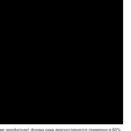
 же экзофитная) форма рака диагностируется примерно в 60%