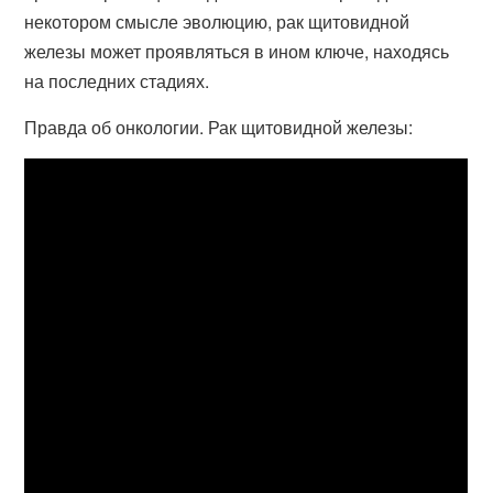
некотором смысле эволюцию, рак щитовидной
железы может проявляться в ином ключе, находясь
на последних стадиях.
Правда об онкологии. Рак щитовидной железы: