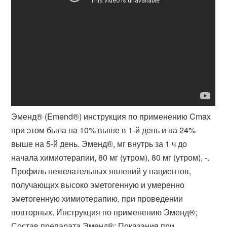
Эменд® (Emend®) инструкция по применению Cmax
при этом была на 10​% выше в 1-й день и на 24%
выше на 5-й день. Эменд®, мг внутрь за 1 ч до
начала химиотерапии, 80 мг (утром), 80 мг (утром), -.
Профиль нежелательных явлений у пациентов,
получающих высоко эметогенную и умеренно
эметогенную химиотерапию, при проведении
повторных. Инструкция по применению Эменд®;
Состав препарата Эменд®; Показания при