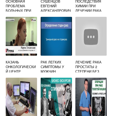
ОСНОВНАЯ
СУШЕНЦОВ
ПОСЛЕДСТВИЯ
ПРОБЛЕМА
ЕВГЕНИЙ
ХИМИИ ПРИ
БОЛЬНЫХ ПРИ
АЛЕКСАНДРОВИЧ
ЛЕЧЕНИИ РАКА
РАКЕ ШЕЙКИ
ОНКОЛОГ
МАТКИ
КАЗАНЬ
РАК ЛЕГКИХ
ЛЕЧЕНИЕ РАКА
ОНКОЛОГИЧЕСКИ
СИМПТОМЫ У
ПРОСТАТЫ 2
Й ЦЕНТР
МУЖЧИН
СТЕПЕНИ БЕЗ
ПОСЛЕДНЯЯ
ОПЕРАЦИИ
СТАДИЯ