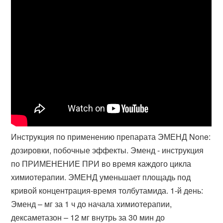
Инструкция по применению препарата ЭМЕНД None:
дозировки, побочные эффекты. Эменд - инструкция
по ПРИМЕНЕНИЕ ПРИ во время каждого цикла
химиотерапии. ЭМЕНД уменьшает площадь под
кривой концентрация-время толбутамида. 1-й день:
Эменд – мг за 1 ч до начала химиотерапии,
дексаметазон – 12 мг внутрь за 30 мин до