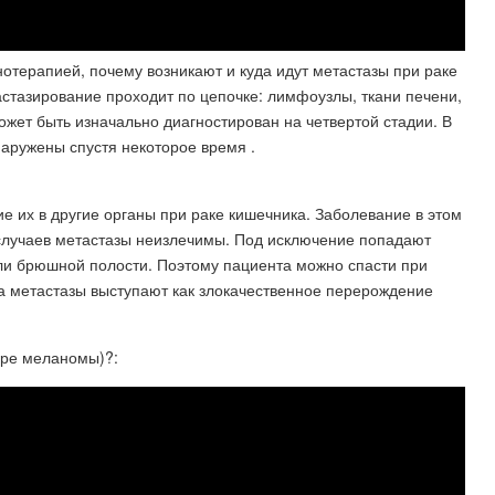
нотерапией, почему возникают и куда идут метастазы при раке
астазирование проходит по цепочке: лимфоузлы, ткани печени,
может быть изначально диагностирован на четвертой стадии. В
наружены спустя некоторое время .
 их в другие органы при раке кишечника. Заболевание в этом
 случаев метастазы неизлечимы. Под исключение попадают
или брюшной полости. Поэтому пациента можно спасти при
а метастазы выступают как злокачественное перерождение
ере меланомы)?: