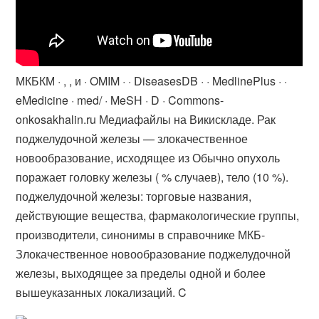
МКБКМ · , , и · OMIM · · DiseasesDB · · MedlinePlus · ·
eMedicine · med/ · MeSH · D · Commons-​
onkosakhalin.ru Медиафайлы на Викискладе. Рак
поджелудочной железы — злокачественное
новообразование, исходящее из Обычно опухоль
поражает головку железы ( % случаев), тело (10 %).
поджелудочной железы: торговые названия,
действующие вещества, фармакологические группы,
производители, синонимы в справочнике МКБ-​
Злокачественное новообразование поджелудочной
железы, выходящее за пределы одной и более
вышеуказанных локализаций. C