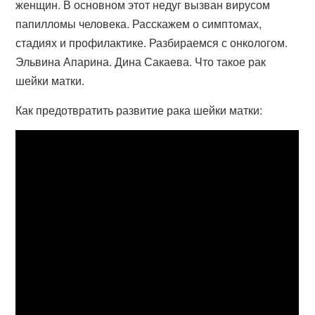
женщин. В основном этот недуг вызван вирусом
папилломы человека. Расскажем о симптомах,
стадиях и профилактике. Разбираемся с онкологом.
Эльвина Апарина. Дина Сакаева. Что такое рак
шейки матки.
Как предотвратить развитие рака шейки матки: