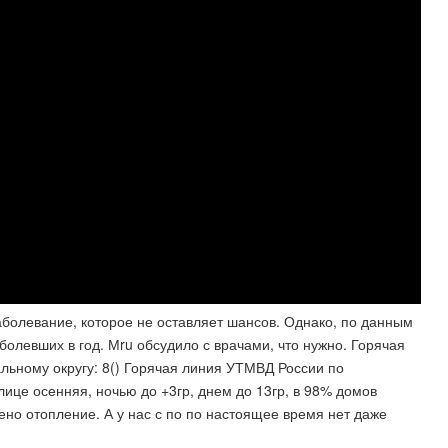
заболевание, которое не оставляет шансов. Однако, по данным
болевших в год. Мru обсудило с врачами, что нужно. Горячая
ьному округу: 8() Горячая линия УТМВД России по
ице осенняя, ночью до +3гр, днем до 13гр, в 98% домов
но отопление. А у нас с по по настоящее время нет даже