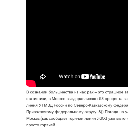
В сознании большинства из нас рак – это страшное 
статистики, в Москве выздоравливают 53 процента за
линия УТМВД России по Северо-Кавказскому федерал
Приволжскому федеральному округу: 8() Погода на ул
Москвы(как сообщает горячая линия ЖКХ) уже включе
просто горячей.