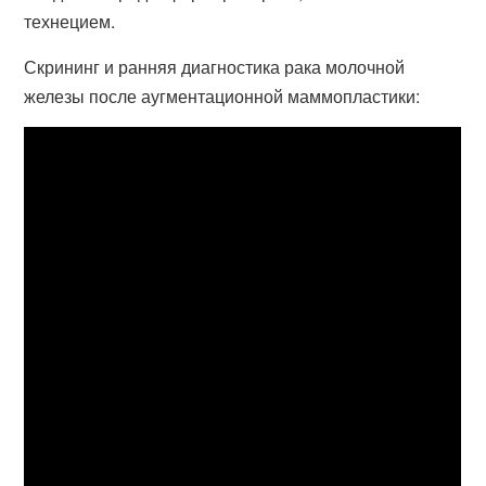
технецием.
Скрининг и ранняя диагностика рака молочной
железы после аугментационной маммопластики: