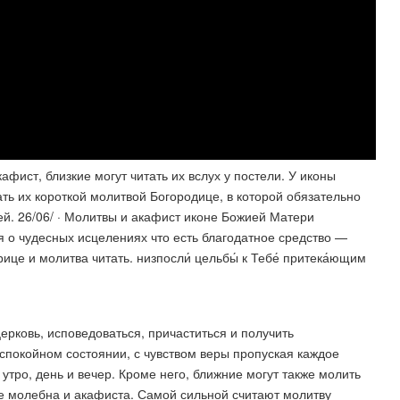
афист, близкие могут читать их вслух у постели. У иконы
ть их короткой молитвой Богородице, в которой обязательно
ей. 26/06/ · Молитвы и акафист иконе Божией Матери
ия о чудесных исцелениях что есть благодатное средство —
 и молитва читать. низпосли́ цельбы́ к Те­бе́ при­те­ка́ю­щим
ерковь, исповедоваться, причаститься и получить
спокойном состоянии, с чувством веры пропуская каждое
тро, день и вечер. Кроме него, ближние могут также молить
ие молебна и акафиста. Самой сильной считают молитву