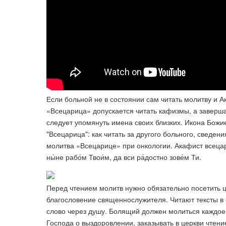
Если больной не в состоянии сам читать молитву и Ак
«Всецарица» допускается читать кафизмы, а заверша
следует упомянуть имена своих близких. Икона Божи
"Всецарица": как читать за другого больного, сведен
молитва «Всецарице» при онкологии. Акафист всецарице
ны́­не ра­бо́м Тво­и́м, да вси ра́­дост­но зо­ве́м Ти.
Перед чтением молитв нужно обязательно посетить ц
благословение священнослужителя. Читают тексты в 
слово через душу. Болящий должен молиться каждое у
Господа о выздоровлении, заказывать в церкви чтен