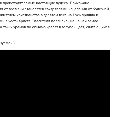
емя происходят самые настоящие чудеса. Прихожане
я от времени становятся свидетелями исцеления от болезней
инятием христианства в десятом веке на Русь пришла и
ми в честь Христа Спасителя появились на нашей земле
 таких храмов по обычаю красят в голубой цвет, считающийся
нуемой \: