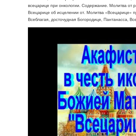
всецарице при онкологии. Содержание. Молитва от р
Всецарице об исцелении от. Молитва «Всецарице» при
Всеблагая, досточудная Богородице, Пантанасса, Вс