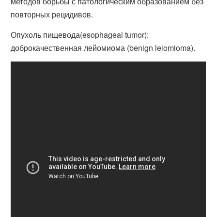
методов борьбы с патологическим образованием без
повторных рецидивов.
Опухоль пищевода(esophageal tumor):
доброкачественная лейомиома (benign leiomioma).