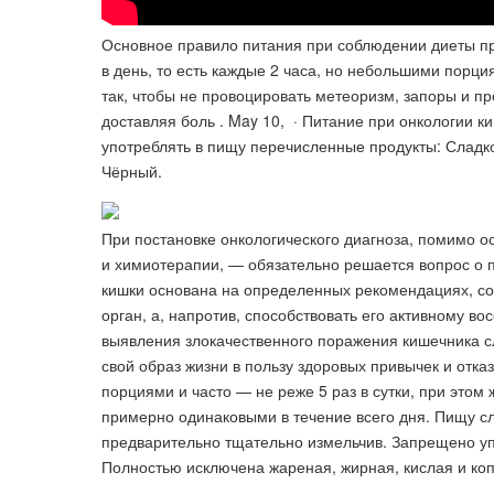
Основное правило питания при соблюдении диеты пр
в день, то есть каждые 2 часа, но небольшими порц
так, чтобы не провоцировать метеоризм, запоры и п
доставляя боль . May 10, · Питание при онкологии к
употреблять в пищу перечисленные продукты: Сладк
Чёрный.
При постановке онкологического диагноза, помимо 
и химиотерапии, — обязательно решается вопрос о 
кишки основана на определенных рекомендациях, с
орган, а, напротив, способствовать его активному в
выявления злокачественного поражения кишечника сл
свой образ жизни в пользу здоровых привычек и отк
порциями и часто — не реже 5 раз в сутки, при это
примерно одинаковыми в течение всего дня. Пищу сле
предварительно тщательно измельчив. Запрещено упо
Полностью исключена жареная, жирная, кислая и коп