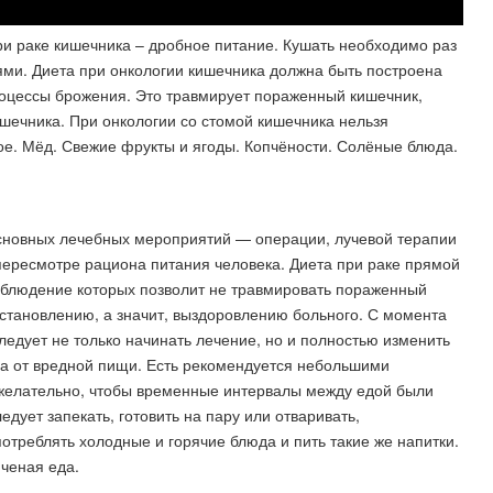
и раке кишечника – дробное питание. Кушать необходимо раз
иями. Диета при онкологии кишечника должна быть построена
роцессы брожения. Это травмирует пораженный кишечник,
ишечника. При онкологии со стомой кишечника нельзя
ое. Мёд. Свежие фрукты и ягоды. Копчёности. Солёные блюда.
основных лечебных мероприятий — операции, лучевой терапии
пересмотре рациона питания человека. Диета при раке прямой
облюдение которых позволит не травмировать пораженный
осстановлению, а значит, выздоровлению больного. С момента
едует не только начинать лечение, но и полностью изменить
аза от вредной пищи. Есть рекомендуется небольшими
м желательно, чтобы временные интервалы между едой были
дует запекать, готовить на пару или отваривать,
треблять холодные и горячие блюда и пить такие же напитки.
ченая еда.