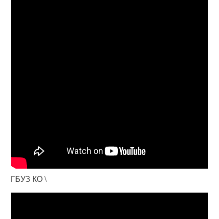
ГБУЗ КО \