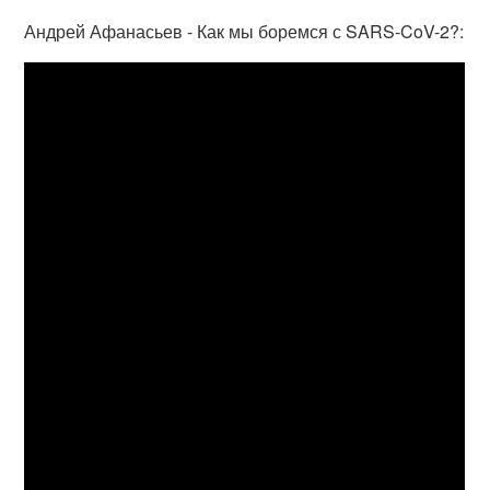
Андрей Афанасьев - Как мы боремся с SARS-CoV-2?: