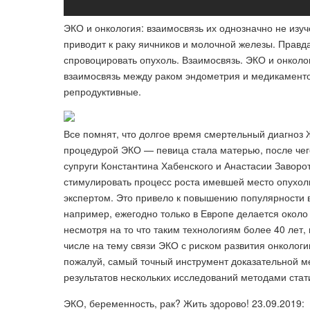
ЭКО и онкология: взаимосвязь их однозначно не изу
приводит к раку яичников и молочной железы. Правда
спровоцировать опухоль. Взаимосвязь. ЭКО и онколо
взаимосвязь между раком эндометрия и медикамент
репродуктивные.
Все помнят, что долгое время смертельный диагноз
процедурой ЭКО — певица стала матерью, после чего
супруги Константина Хабенского и Анастасии Заворот
стимулировать процесс роста имевшей место опухоли
экспертом. Это привело к повышению популярности 
например, ежегодно только в Европе делается около 
несмотря на то что таким технологиям более 40 лет, 
числе на тему связи ЭКО с риском развития онкологи
пожалуй, самый точный инструмент доказательной 
результатов нескольких исследований методами стат
ЭКО, беременность, рак? Жить здорово! 23.09.2019: