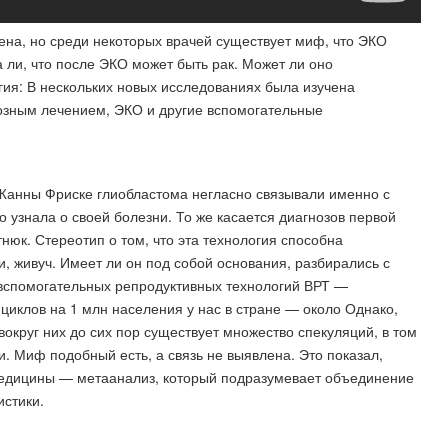
чена, но среди некоторых врачей существует миф, что ЭКО
 ли, что после ЭКО может быть рак. Может ли оно
гия: В нескольких новых исследованиях была изучена
озным лечением, ЭКО и другие вспомогательные
 Жанны Фриске глиобластома негласно связывали именно с
 узнала о своей болезни. То же касается диагнозов первой
нюк. Стереотип о том, что эта технология способна
, живуч. Имеет ли он под собой основания, разбирались с
вспомогательных репродуктивных технологий ВРТ —
циклов на 1 млн населения у нас в стране — около Однако,
вокруг них до сих пор существует множество спекуляций, в том
и. Миф подобный есть, а связь не выявлена. Это показал,
медицины — метаанализ, который подразумевает объединение
истики.