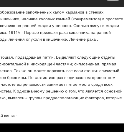
кишечнике, наличие каловых камней (конкрементов) в просвете
ика на ранней
оды лечения опухоли в кишечнике. Лечение рака .
, тощая, подвздошная петли. Выделяют следующие отделы
оризонтальной и нисходящей частями; сигмовидная, прямая.
тков. Так же он может поражать все слои стенки: слизистый,
ков брюшины. По статистике рак в одинаковом процентном
 частоте встречаемости занимает пятое место среди всех
истем. К однозначному решению о том, что является основной
ако, выявлены группы предрасполагающих факторов, которые
ой кишки: