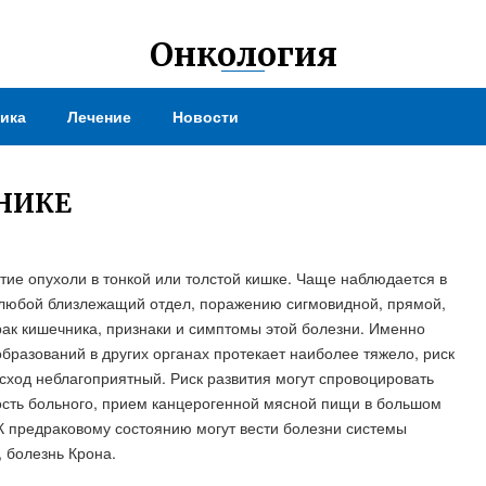
Онкология
ика
Лечение
Новости
НИКЕ
тие опухоли в тонкой или толстой кишке. Чаще наблюдается в
в любой близлежащий отдел, поражению сигмовидной, прямой,
рак кишечника, признаки и симптомы этой болезни. Именно
бразований в других органах протекает наиболее тяжело, риск
исход неблагоприятный. Риск развития могут спровоцировать
сть больного, прием канцерогенной мясной пищи в большом
 К предраковому состоянию могут вести болезни системы
, болезнь Крона.