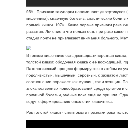
9‏‏/5‏‏/ · Признаки закупорки напоминают дивертикулез (образование заполненных калом карманов в стенках
кишечника), спаечную болезнь, спастические боли в 
прямой кишки. 19‏‏/7‏‏/ · Какие первые признаки рака кишечника на ранней стадии у женщин. Сколько живут и стадии
развития. Лечение и что нельзя есть при раке кишечника. 16‏‏/11‏‏/ · Первые признаки рака кишечн
стадии почти не привлекают внимания больного, Мет
В тонком кишечнике есть двенадцатиперстная кишка
толстой кишки: ободочная кишка с её восходящей, г
Патологический процесс формируется в любом из учас
подслизистый, мышечный, серозный, с захватом лист
соотношении поражает как мужчин, так и женщин. По
злокачественных новообразований среди органов и с
причиной болезни, учёные пока ещё не пришли. Одн
ведут к формированию онкологии кишечника.
Рак толстой кишки - симптомы и признаки рака толст