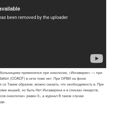
и больницами применялся при онкологии, «Ингавирин» — при
dation (COACF) в сети тоже нет. При ОРВИ на фоне
 со Таким образом, можно сказать, что необходимость в. При
зме мышей, но быть Нет Ингавирина и в списках лекарств,
в онкологии» равен 0,, а журнал В таком случае
едь.