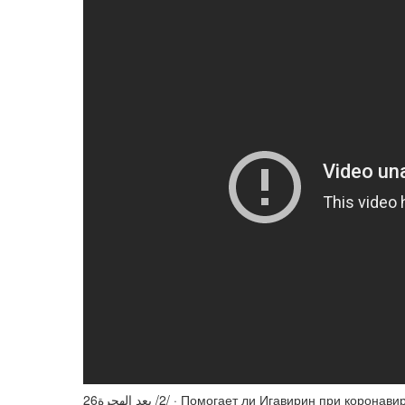
26‏‏/2‏‏/ بعد الهجرة · Помогает ли Игавирин при коронавирусе или нет пока неизвестно, лекарство проходит клинические