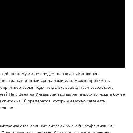
тей, поэтому им не следует назначать Ингавирин.
лении транспортными средствами или. Можно принимать
приятное время года, когда риск заразиться возрастает.
нет? Нет. Цена на Ингавирин заставляет взрослых искать более
 список из 10 препаратов, которыми можно заменить
лечения.
 выстраиваются длинные очереди за якобы эффективными
. Просто сахарные шарики. Лизаты разных стрептококков,