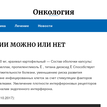
Онкология
ика
Лечение
Новости
ГИИ МОЖНО ИЛИ НЕТ
0 мг, крахмал картофельный — Состав оболочки капсулы:
шеллак, пропиленгликоль E , титана диоксид E Способствует
лжительности болезни, уменьшению риска развития
вне инфицированных клеток за счет стимуляции факторов
елками. Увеличение плотности интерфероновых рецепторов
гналам эндогенного интерферона.
10.2017):