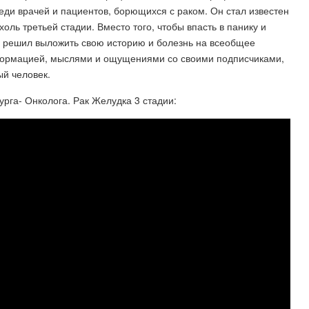
среди врачей и пациентов, борющихся с раком. Он стал известен
ухоль третьей стадии. Вместо того, чтобы впасть в панику и
он решил выложить свою историю и болезнь на всеобщее
нформацией, мыслями и ощущениями со своими подписчиками,
ый человек.
рга- Онколога. Рак Желудка 3 стадии: